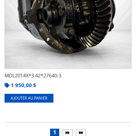
MDL2014X*3.42*27640-3
1 950,00
$
AJOUTER AU PANIER
1