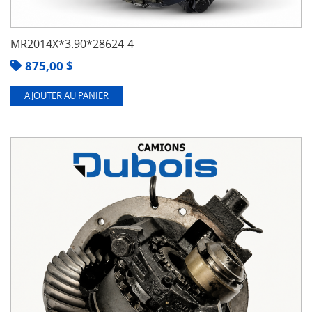
MR2014X*3.90*28624-4
875,00
$
AJOUTER AU PANIER