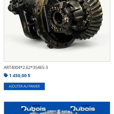
ART4004*2.62*35465-3
1 450,00
$
AJOUTER AU PANIER