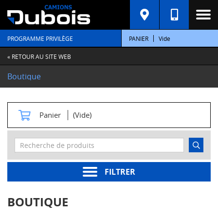
C
A
T
PROGRAMME PRIVILÈGE
PANIER
Vide
É
G
O
« RETOUR AU SITE WEB
R
I
Boutique
E
S
M
Panier
(Vide)
o
t
e
u
r
s
FILTRER
Pièces
moteur
BOUTIQUE