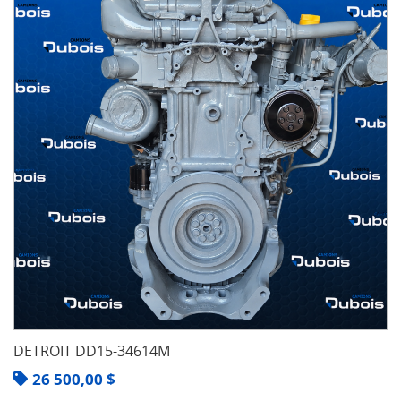
DETROIT DD15-34614M
26 500,00
$