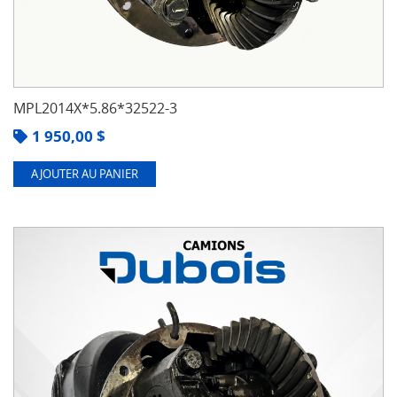
MPL2014X*5.86*32522-3
1 950,00
$
AJOUTER AU PANIER