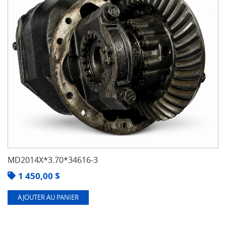
MD2014X*3.70*34616-3
1 450,00
$
AJOUTER AU PANIER