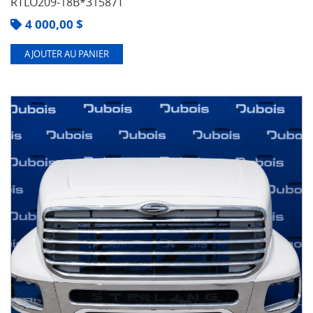
RTLO209-18B*31587T
4 000,00
$
AJOUTER AU PANIER