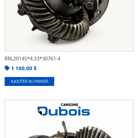
RRL20145*4.33*30761-4
1 100,00
$
AJOUTER AU PANIER