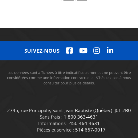
SUIVEZ-NOUS
Les données sont affichées à titre indicatif seulement et ne peuvent être
considérées comme une information contractuelle. N'hésitez pas à nous
consulter pour plus de détails.
C
C
2745, rue Principale
,
Saint-Jean-Baptiste
(Québec)
J0L 2B0
o
a
Sans frais :
1 800 363-4631
n
m
Informations :
450 464-4631
t
i
Pièces et service :
514 667-0017
a
o