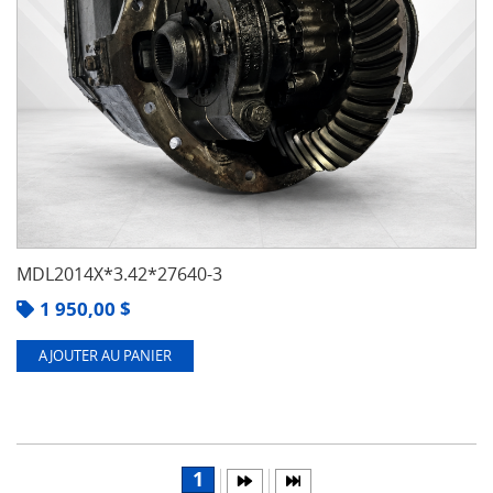
MDL2014X*3.42*27640-3
1 950,00
$
AJOUTER AU PANIER
1