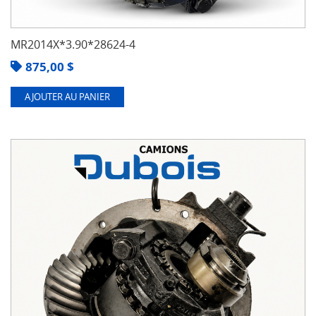
MR2014X*3.90*28624-4
875,00
$
AJOUTER AU PANIER