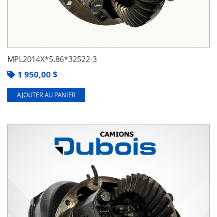
MPL2014X*5.86*32522-3
1 950,00
$
AJOUTER AU PANIER