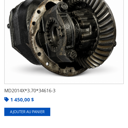
MD2014X*3.70*34616-3
1 450,00
$
AJOUTER AU PANIER