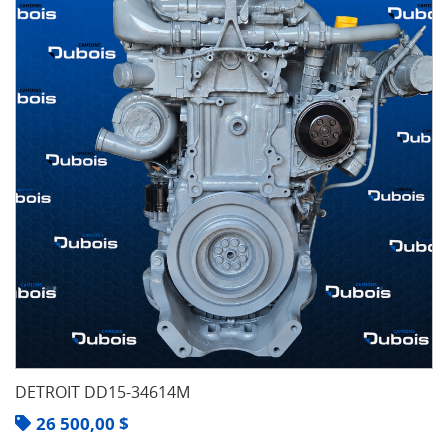
DETROIT DD15-34614M
26 500,00
$