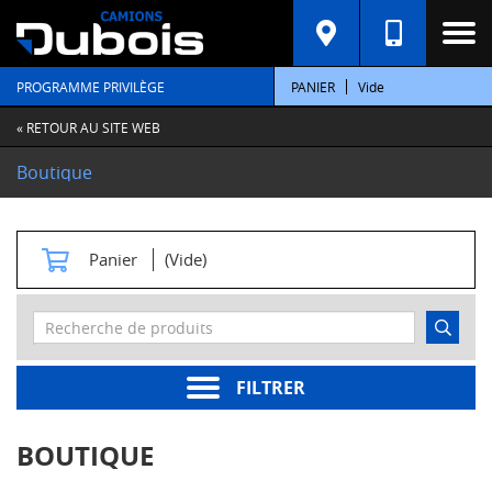
C
A
T
PROGRAMME PRIVILÈGE
PANIER
Vide
É
G
O
« RETOUR AU SITE WEB
R
I
Boutique
E
S
M
Panier
(Vide)
o
t
e
u
r
s
FILTRER
Pièces
moteur
BOUTIQUE