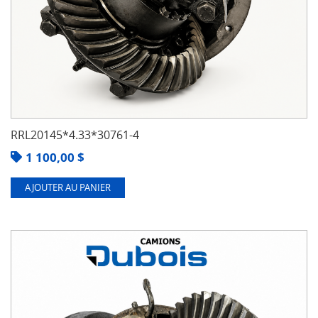
RRL20145*4.33*30761-4
1 100,00
$
AJOUTER AU PANIER