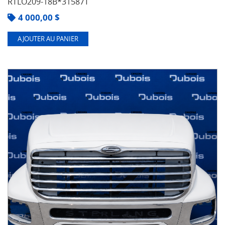
RTLO209-18B*31587T
4 000,00
$
AJOUTER AU PANIER