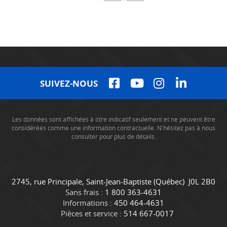
SUIVEZ-NOUS
Les données sont affichées à titre indicatif seulement et ne peuvent être
considérées comme une information contractuelle. N'hésitez pas à nous
consulter pour plus de détails.
C
C
2745, rue Principale
,
Saint-Jean-Baptiste
(Québec)
J0L 2B0
o
a
Sans frais :
1 800 363-4631
n
m
Informations :
450 464-4631
t
i
Pièces et service :
514 667-0017
a
o