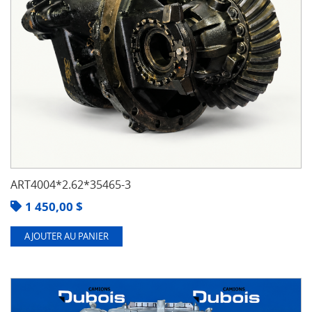
ART4004*2.62*35465-3
1 450,00
$
AJOUTER AU PANIER