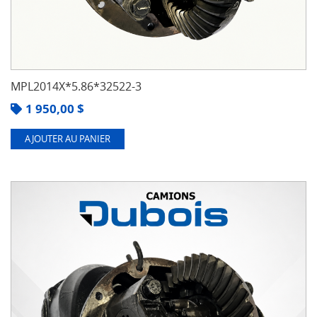
MPL2014X*5.86*32522-3
1 950,00
$
AJOUTER AU PANIER