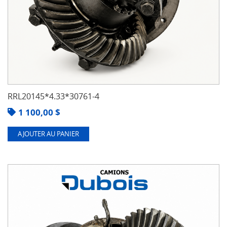
RRL20145*4.33*30761-4
1 100,00
$
AJOUTER AU PANIER