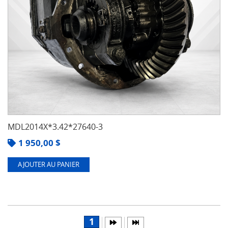
MDL2014X*3.42*27640-3
1 950,00
$
AJOUTER AU PANIER
1