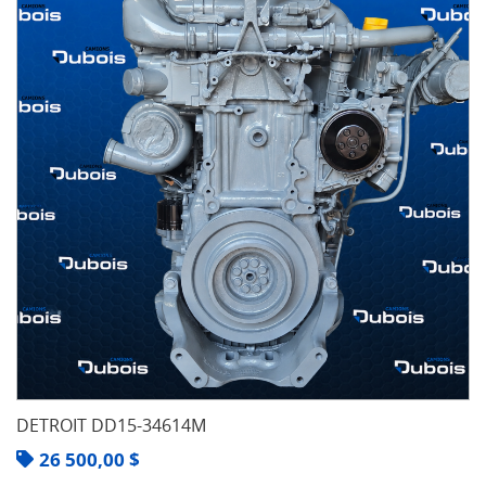
DETROIT DD15-34614M
26 500,00
$