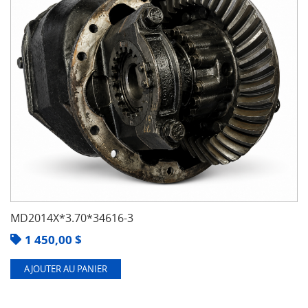
MD2014X*3.70*34616-3
1 450,00
$
AJOUTER AU PANIER