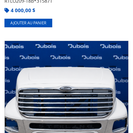
RTLO209-18B*31587T
4 000,00
$
AJOUTER AU PANIER