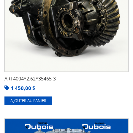
ART4004*2.62*35465-3
1 450,00
$
AJOUTER AU PANIER