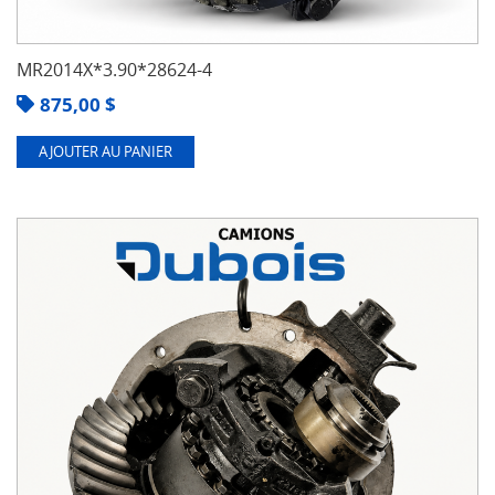
MR2014X*3.90*28624-4
875,00
$
AJOUTER AU PANIER