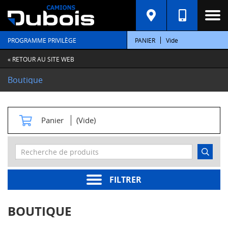
C
A
T
PROGRAMME PRIVILÈGE
PANIER
Vide
É
G
O
« RETOUR AU SITE WEB
R
I
Boutique
E
S
M
Panier
(Vide)
o
t
e
u
r
s
FILTRER
Pièces
moteur
BOUTIQUE