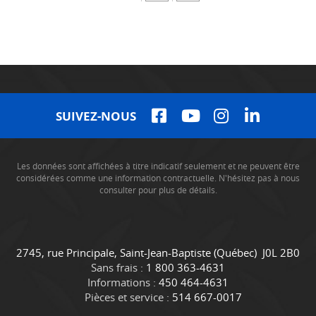
SUIVEZ-NOUS
Les données sont affichées à titre indicatif seulement et ne peuvent être
considérées comme une information contractuelle. N'hésitez pas à nous
consulter pour plus de détails.
C
C
2745, rue Principale
,
Saint-Jean-Baptiste
(Québec)
J0L 2B0
o
a
Sans frais :
1 800 363-4631
n
m
Informations :
450 464-4631
t
i
Pièces et service :
514 667-0017
a
o