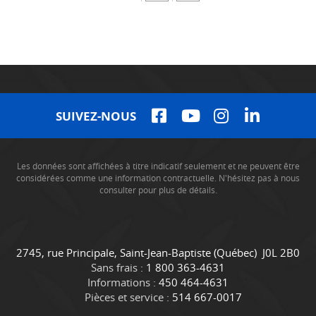
SUIVEZ-NOUS
Les données sont affichées à titre indicatif seulement et ne peuvent être
considérées comme une information contractuelle. N'hésitez pas à nous
consulter pour plus de détails.
C
C
2745, rue Principale
,
Saint-Jean-Baptiste
(Québec)
J0L 2B0
o
a
Sans frais :
1 800 363-4631
n
m
Informations :
450 464-4631
t
i
Pièces et service :
514 667-0017
a
o