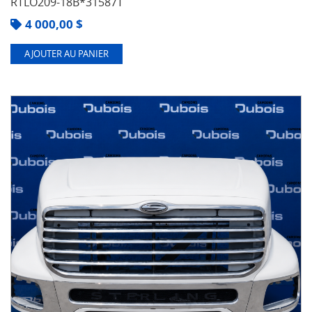
RTLO209-18B*31587T
4 000,00
$
AJOUTER AU PANIER