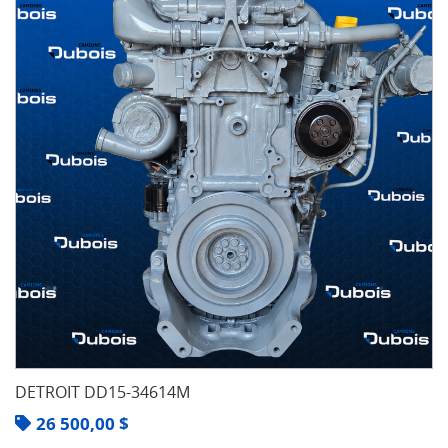
DETROIT DD15-34614M
26 500,00
$