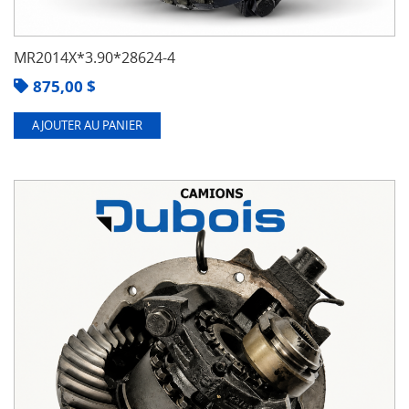
MR2014X*3.90*28624-4
875,00
$
AJOUTER AU PANIER