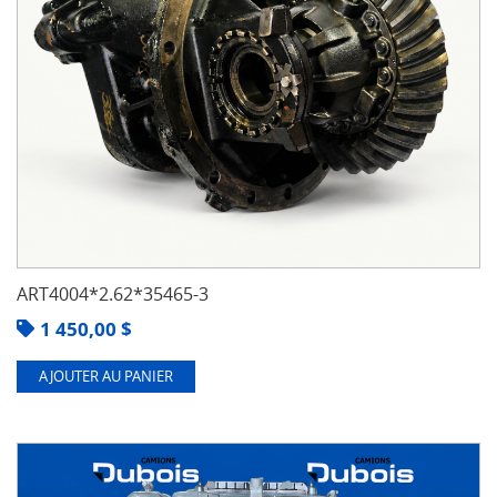
ART4004*2.62*35465-3
1 450,00
$
AJOUTER AU PANIER