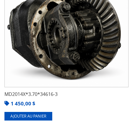
MD2014X*3.70*34616-3
1 450,00
$
AJOUTER AU PANIER