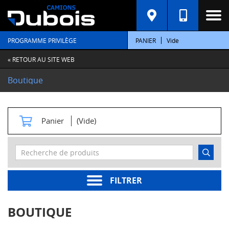
C
A
T
PROGRAMME PRIVILÈGE
PANIER
Vide
É
G
O
« RETOUR AU SITE WEB
R
I
Boutique
E
S
M
Panier
(Vide)
o
t
e
u
r
s
FILTRER
Pièces
moteur
BOUTIQUE