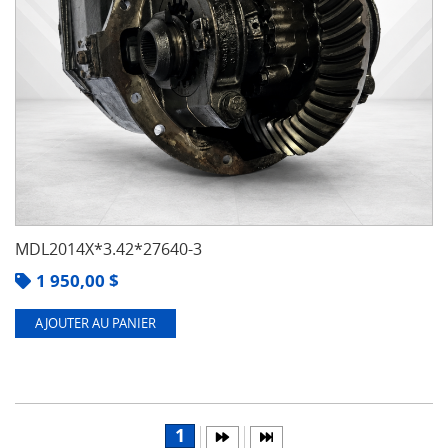
MDL2014X*3.42*27640-3
1 950,00
$
AJOUTER AU PANIER
1