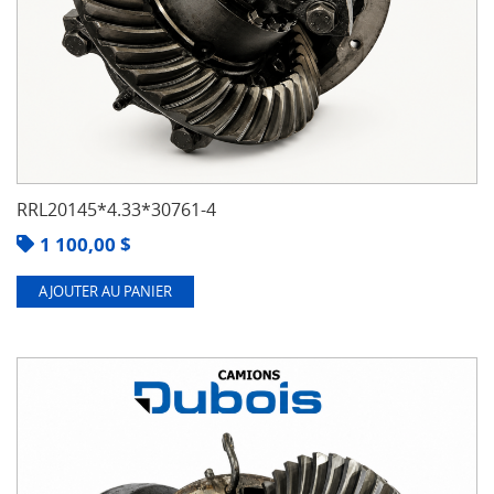
RRL20145*4.33*30761-4
1 100,00
$
AJOUTER AU PANIER