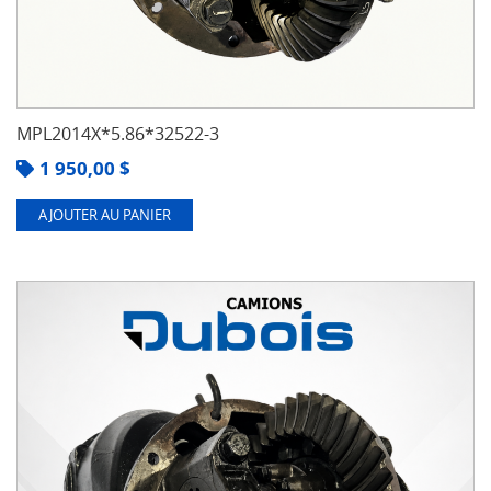
MPL2014X*5.86*32522-3
1 950,00
$
AJOUTER AU PANIER