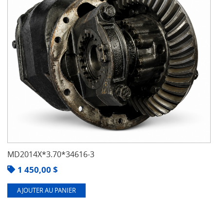
MD2014X*3.70*34616-3
1 450,00
$
AJOUTER AU PANIER