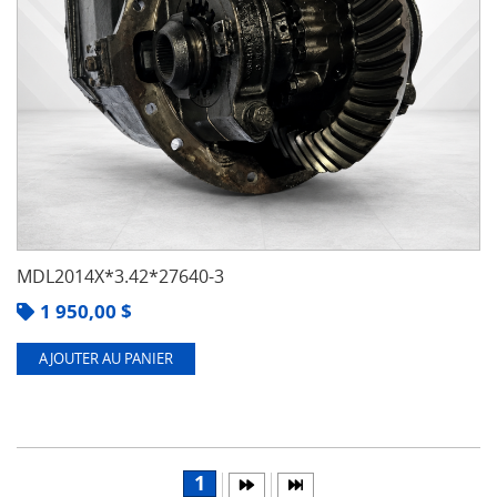
MDL2014X*3.42*27640-3
1 950,00
$
AJOUTER AU PANIER
1