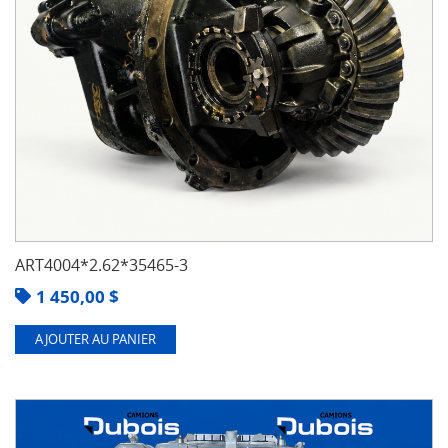
ART4004*2.62*35465-3
1 450,00
$
AJOUTER AU PANIER