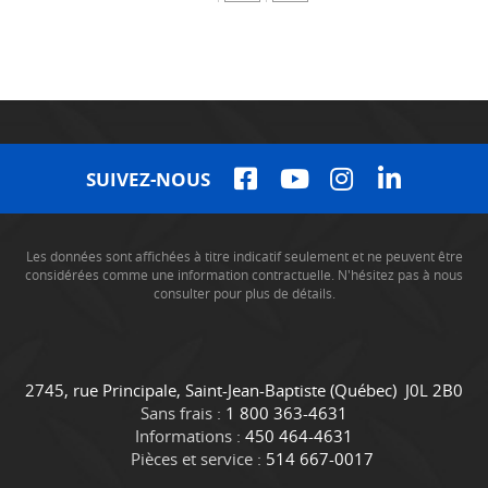
SUIVEZ-NOUS
Les données sont affichées à titre indicatif seulement et ne peuvent être
considérées comme une information contractuelle. N'hésitez pas à nous
consulter pour plus de détails.
C
C
2745, rue Principale
,
Saint-Jean-Baptiste
(Québec)
J0L 2B0
o
a
Sans frais :
1 800 363-4631
n
m
Informations :
450 464-4631
t
i
Pièces et service :
514 667-0017
a
o