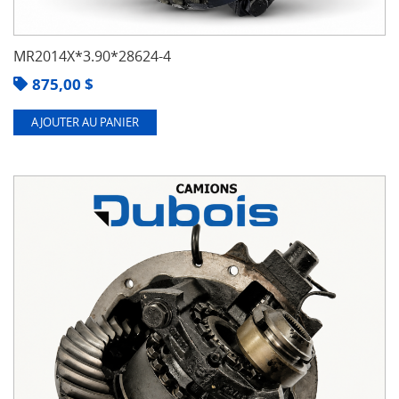
MR2014X*3.90*28624-4
875,00
$
AJOUTER AU PANIER