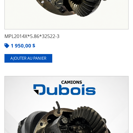
MPL2014X*5.86*32522-3
1 950,00
$
AJOUTER AU PANIER