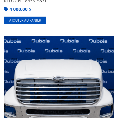
RTLO209-18B*31587T
4 000,00
$
AJOUTER AU PANIER