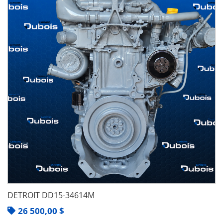
DETROIT DD15-34614M
26 500,00
$