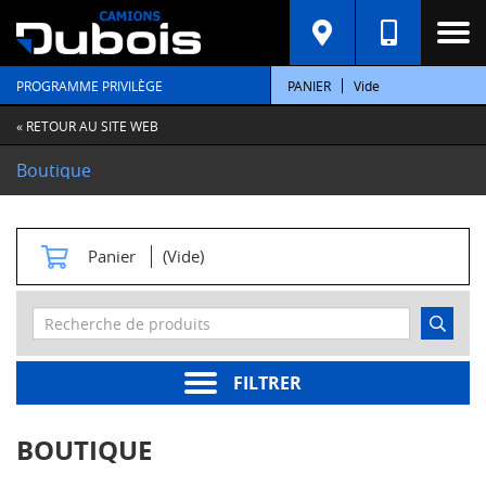
C
A
T
PROGRAMME PRIVILÈGE
PANIER
Vide
É
G
O
« RETOUR AU SITE WEB
R
I
Boutique
E
S
M
Panier
(Vide)
o
t
e
u
r
s
FILTRER
Pièces
moteur
BOUTIQUE