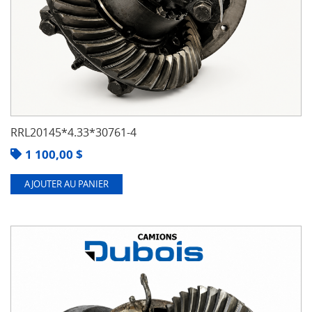
RRL20145*4.33*30761-4
1 100,00
$
AJOUTER AU PANIER