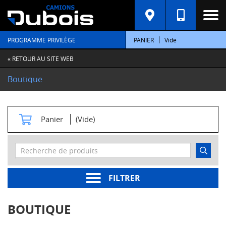
C
A
T
PROGRAMME PRIVILÈGE
PANIER
Vide
É
G
O
« RETOUR AU SITE WEB
R
I
Boutique
E
S
M
Panier
(Vide)
o
t
e
u
r
s
FILTRER
Pièces
moteur
BOUTIQUE