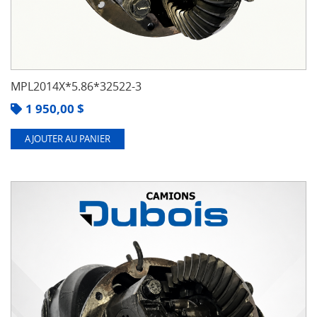
MPL2014X*5.86*32522-3
1 950,00
$
AJOUTER AU PANIER