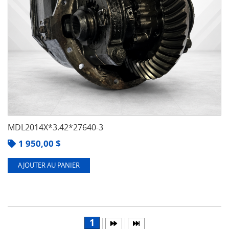
MDL2014X*3.42*27640-3
1 950,00
$
AJOUTER AU PANIER
1