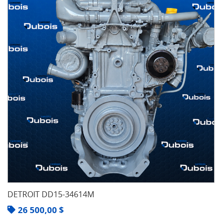
DETROIT DD15-34614M
26 500,00
$