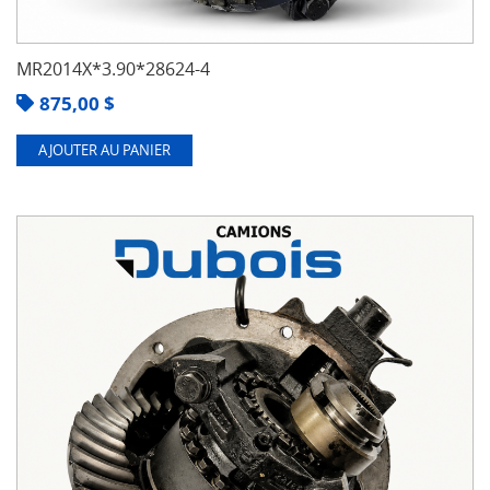
MR2014X*3.90*28624-4
875,00
$
AJOUTER AU PANIER