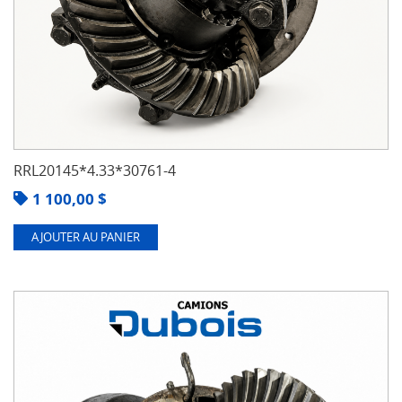
RRL20145*4.33*30761-4
1 100,00
$
AJOUTER AU PANIER