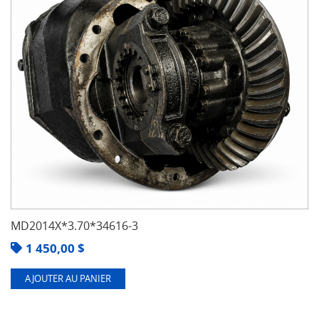
MD2014X*3.70*34616-3
1 450,00
$
AJOUTER AU PANIER