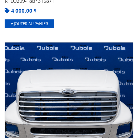
RTLO209-18B*31587T
4 000,00
$
AJOUTER AU PANIER