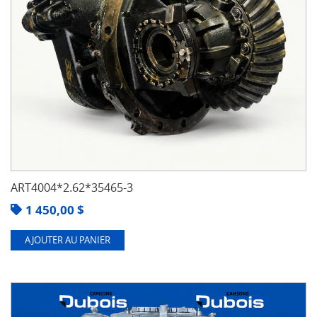
ART4004*2.62*35465-3
1 450,00
$
AJOUTER AU PANIER