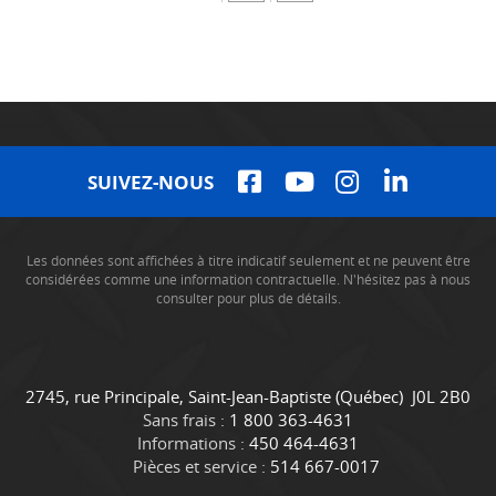
SUIVEZ-NOUS
Les données sont affichées à titre indicatif seulement et ne peuvent être
considérées comme une information contractuelle. N'hésitez pas à nous
consulter pour plus de détails.
C
C
2745, rue Principale
,
Saint-Jean-Baptiste
(Québec)
J0L 2B0
o
a
Sans frais :
1 800 363-4631
n
m
Informations :
450 464-4631
t
i
Pièces et service :
514 667-0017
a
o