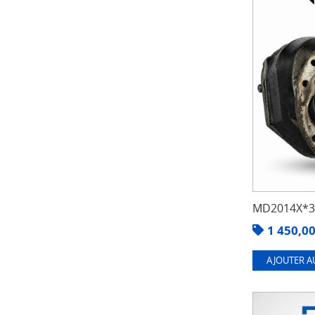
MD2014X*3.
1 450,0
AJOUTER A