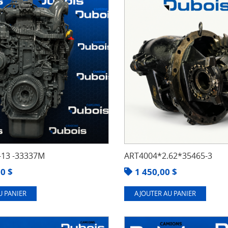
13 -33337M
ART4004*2.62*35465-3
00
$
1 450,00
$
U PANIER
AJOUTER AU PANIER