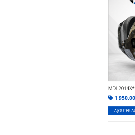
MDL2014X*3
1 950,0
AJOUTER A