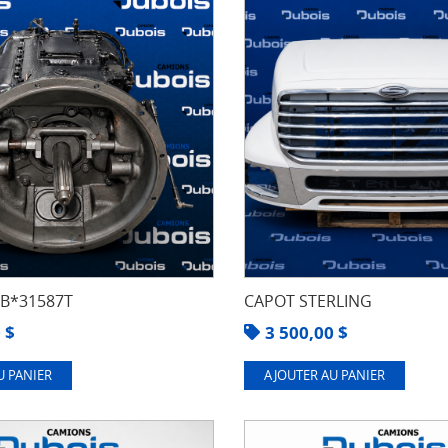
8B*31587T
CAPOT STERLING
0
$
3 500,00
$
U PANIER
AJOUTER AU PANIER