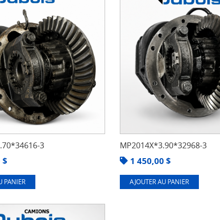
70*34616-3
MP2014X*3.90*32968-3
0
$
1 450,00
$
U PANIER
AJOUTER AU PANIER