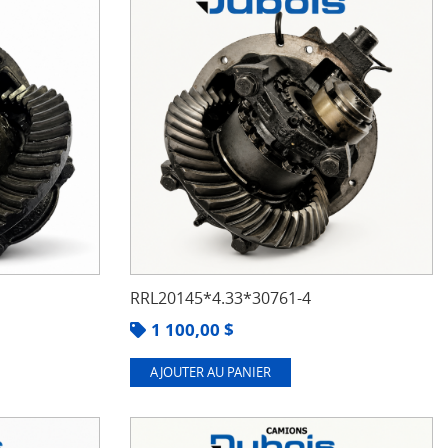
RRL20145*4.33*30761-4
1 100,00
$
AJOUTER AU PANIER