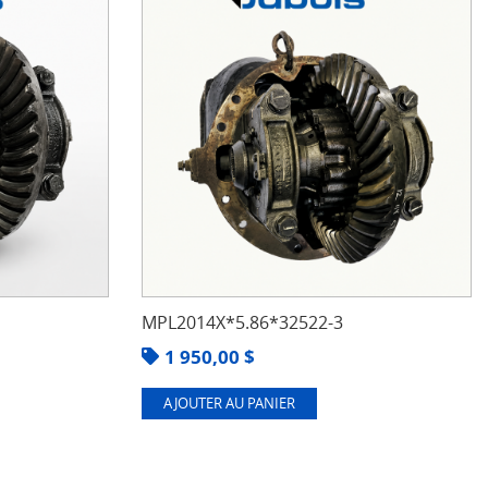
MPL2014X*5.86*32522-3
1 950,00
$
AJOUTER AU PANIER