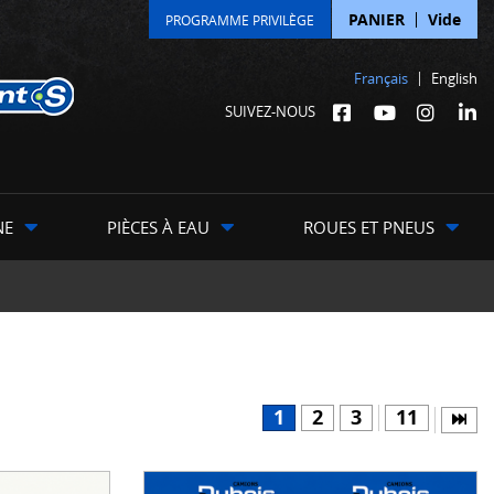
PANIER
Vide
PROGRAMME PRIVILÈGE
Français
English
SUIVEZ-NOUS
NE
PIÈCES À EAU
ROUES ET PNEUS
1
2
3
11