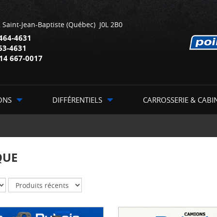
,
Saint-Jean-Baptiste
(Québec)
J0L 2B0
464-4631
63-4631
14 667-0017
ONS
DIFFÉRENTIELS
CARROSSERIE & CABI
QUE