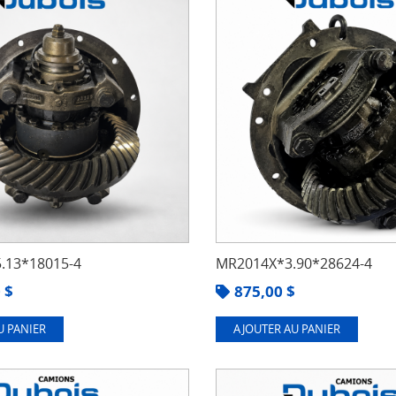
.13*18015-4
MR2014X*3.90*28624-4
0
$
875,00
$
U PANIER
AJOUTER AU PANIER