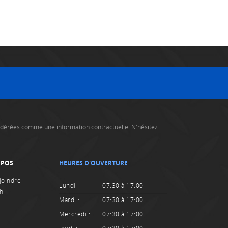
nsidérées comme une information contractuelle. N'hésitez
OPOS
HEURES D'OUVERTURE
joindre
Lundi :
07:30 à 17:00
sh
Mardi :
07:30 à 17:00
Mercredi :
07:30 à 17:00