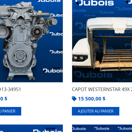
13-34951
CAPOT WESTERNSTAR 49X 
00
$
15 500,00
$
U PANIER
AJOUTER AU PANIER