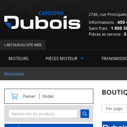
2745, rue Principale
Informations :
450 
Sans frais :
1 800 3
Pièces et service :
5
« RETOUR AU SITE WEB
MOTEURS
PIÈCES MOTEUR
TRANSMISSI
Boutique
BOUTI
Panier
(Vide)