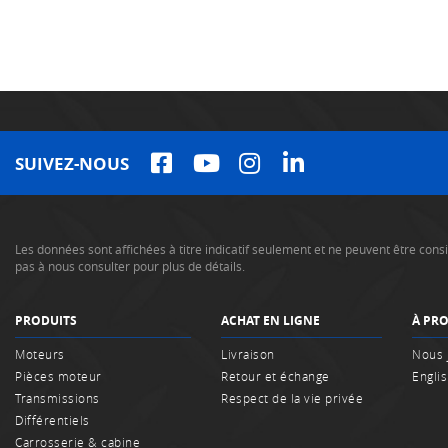
SUIVEZ-NOUS
Les données sont affichées à titre indicatif seulement et ne peuvent être co
pas à nous consulter pour plus de détails.
PRODUITS
ACHAT EN LIGNE
À PR
Moteurs
Livraison
Nous 
Pièces moteur
Retour et échange
Engli
Transmissions
Respect de la vie privée
Différentiels
Carrosserie & cabine