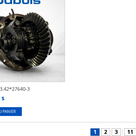
.42*27640-3
0
$
U PANIER
1
2
3
11