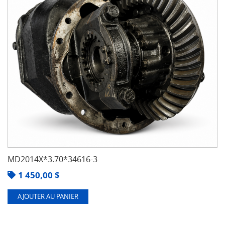
MD2014X*3.70*34616-3
1 450,00
$
AJOUTER AU PANIER