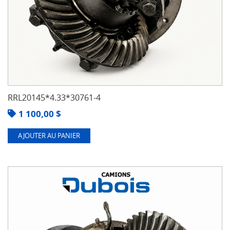
RRL20145*4.33*30761-4
1 100,00
$
AJOUTER AU PANIER