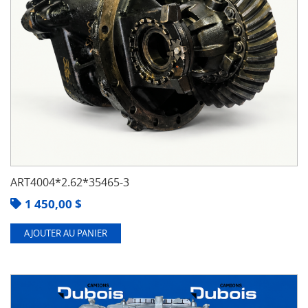
ART4004*2.62*35465-3
1 450,00
$
AJOUTER AU PANIER