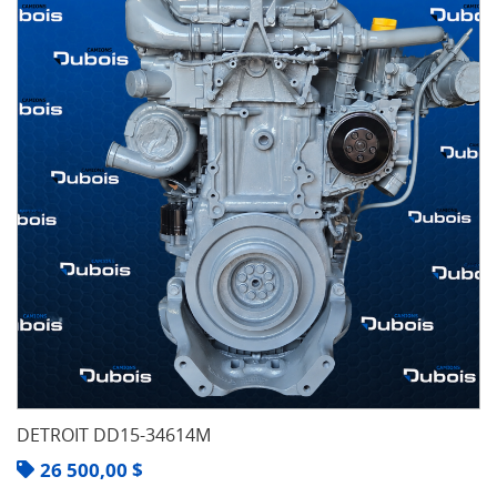
DETROIT DD15-34614M
26 500,00
$