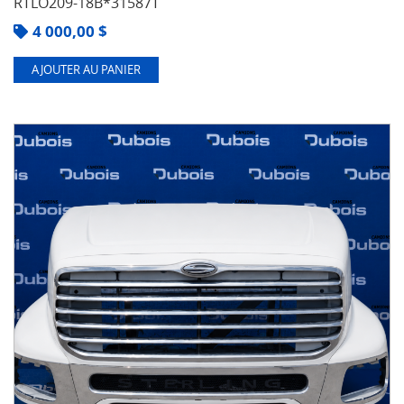
RTLO209-18B*31587T
4 000,00
$
AJOUTER AU PANIER