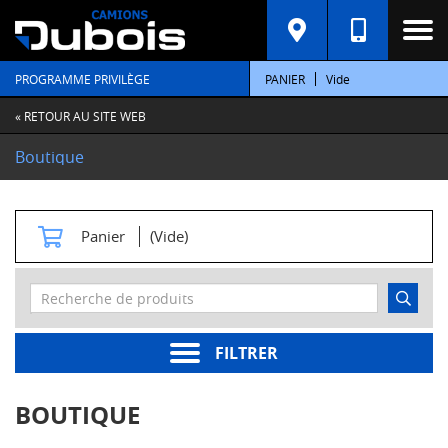
C
A
T
PROGRAMME PRIVILÈGE
PANIER
Vide
É
G
O
« RETOUR AU SITE WEB
R
I
Boutique
E
S
M
Panier
(Vide)
o
t
e
u
r
s
FILTRER
Pièces
moteur
BOUTIQUE