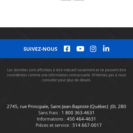
SUIVEZ-NOUS
Les données sont affichées à titre indicatif seulement et ne peuvent être
considérées comme une information contractuelle. N'hésitez pas à nous
consulter pour plus de détails.
C
C
2745, rue Principale
,
Saint-Jean-Baptiste
(Québec)
J0L 2B0
o
a
Sans frais :
1 800 363-4631
n
m
Informations :
450 464-4631
t
i
Pièces et service :
514 667-0017
a
o