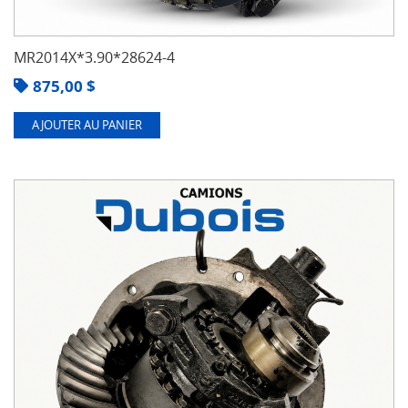
MR2014X*3.90*28624-4
875,00
$
AJOUTER AU PANIER