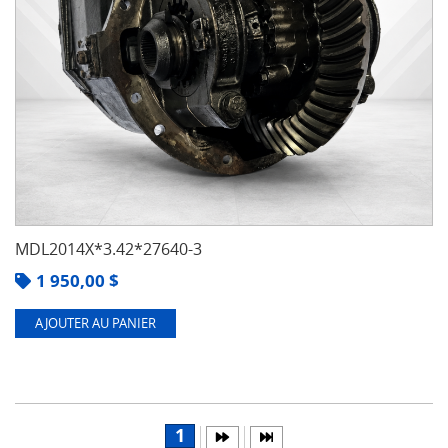
MDL2014X*3.42*27640-3
1 950,00
$
AJOUTER AU PANIER
1