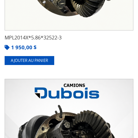
MPL2014X*5.86*32522-3
1 950,00
$
AJOUTER AU PANIER