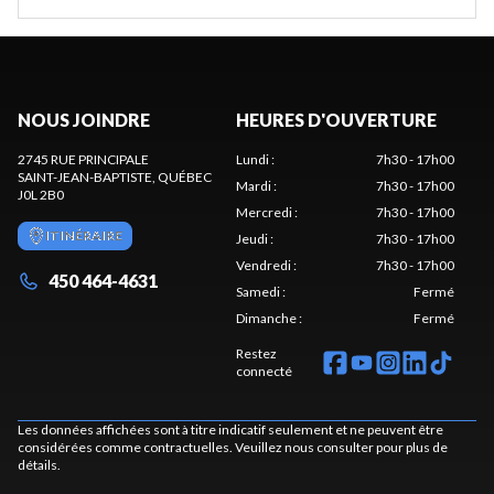
NOUS JOINDRE
HEURES D'OUVERTURE
2745 RUE PRINCIPALE
Lundi
:
7h30 - 17h00
SAINT-JEAN-BAPTISTE
, QUÉBEC
Mardi
:
7h30 - 17h00
J0L 2B0
Mercredi
:
7h30 - 17h00
ITINÉRAIRE
Jeudi
:
7h30 - 17h00
Vendredi
:
7h30 - 17h00
450 464-4631
Samedi
:
Fermé
Dimanche
:
Fermé
Restez
connecté
Les données affichées sont à titre indicatif seulement et ne peuvent être
considérées comme contractuelles. Veuillez nous consulter pour plus de
détails.