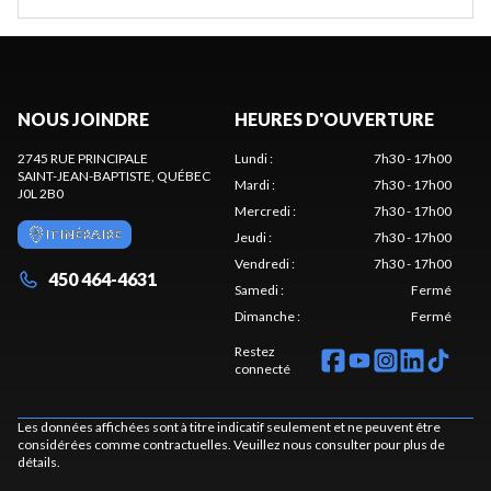
NOUS JOINDRE
HEURES D'OUVERTURE
2745 RUE PRINCIPALE
Lundi
:
7h30 - 17h00
SAINT-JEAN-BAPTISTE
, QUÉBEC
Mardi
:
7h30 - 17h00
J0L 2B0
Mercredi
:
7h30 - 17h00
ITINÉRAIRE
Jeudi
:
7h30 - 17h00
Vendredi
:
7h30 - 17h00
450 464-4631
Samedi
:
Fermé
Dimanche
:
Fermé
Restez
connecté
Les données affichées sont à titre indicatif seulement et ne peuvent être
considérées comme contractuelles. Veuillez nous consulter pour plus de
détails.