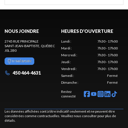
NOUS JOINDRE
HEURES D'OUVERTURE
2745 RUE PRINCIPALE
Lundi
:
7h30 - 17h00
SAINT-JEAN-BAPTISTE
, QUÉBEC
Mardi
:
7h30 - 17h00
J0L 2B0
Mercredi
:
7h30 - 17h00
ITINÉRAIRE
Jeudi
:
7h30 - 17h00
Vendredi
:
7h30 - 17h00
450 464-4631
Samedi
:
Fermé
Dimanche
:
Fermé
Restez
connecté
Les données affichées sont à titre indicatif seulement et ne peuvent être
considérées comme contractuelles. Veuillez nous consulter pour plus de
détails.