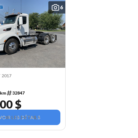
6
 2017
 km
32847
00 $
VOIR LES DÉTAILS