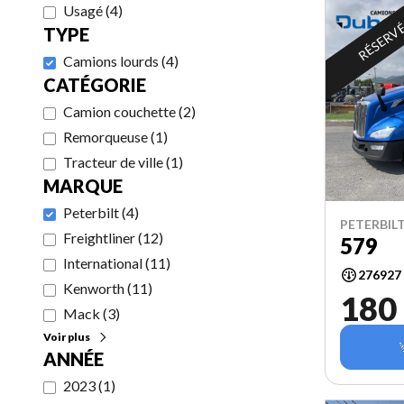
Usagé
(
4
)
RÉSERV
TYPE
Camions lourds
(
4
)
CATÉGORIE
Camion couchette
(
2
)
Remorqueuse
(
1
)
Tracteur de ville
(
1
)
MARQUE
Peterbilt
(
4
)
PETERBILT
Freightliner
(
12
)
579
International
(
11
)
276927
Kenworth
(
11
)
180
Mack
(
3
)
Voir plus
ANNÉE
2023
(
1
)