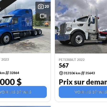
20
É
 2023
PETERBILT 2022
567
 km
32864
313106 km
35643
 000 $
Prix sur dema
VOIR LES DÉTAILS
VOIR LES DÉTAILS