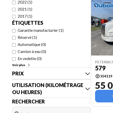
2022
(
1
)
2021
(
1
)
2017
(
1
)
ÉTIQUETTES
Garantie manufacturier
(
1
)
Réservé
(
1
)
Automatique
(
0
)
Camion à eau
(
0
)
En vedette
(
0
)
PETERBILT
Voir plus
579
PRIX
354119
55 0
UTILISATION (KILOMÉTRAGE
OU HEURES)
RECHERCHER