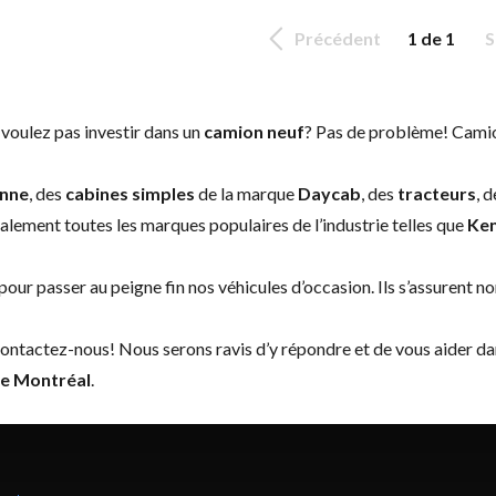
Précédent
1 de 1
S
 voulez pas investir dans un
camion neuf
? Pas de problème! Cami
enne
, des
cabines simples
de la marque
Daycab
, des
tracteurs
, 
alement toutes les marques populaires de l’industrie telles que
Ke
our passer au peigne fin nos véhicules d’occasion. Ils s’assurent no
ontactez-nous
! Nous serons ravis d’y répondre et de vous aider 
de Montréal
.