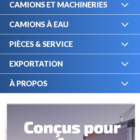
CAMIONS ET MACHINERIES
CAMIONS À EAU
CAMIONS LOURDS
PIÈCES & SERVICE
CAMIONS À EAU
EXPORTATION
BOUTIQUE EN LIGNE
MACHINERIE LOURDE
À PROPOS
EXPORTATION
LOCATION
CARRIÈRES
SERVICE MÉCANIQUE
VENDEZ VOTRE
ÉQUIPEMENT