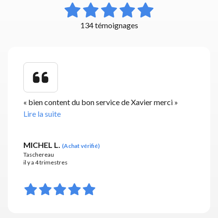
134 témoignages
«
bien content du bon service de Xavier merci
»
Lire la suite
MICHEL L.
(
Achat vérifié
)
Taschereau
il y a 4 trimestres