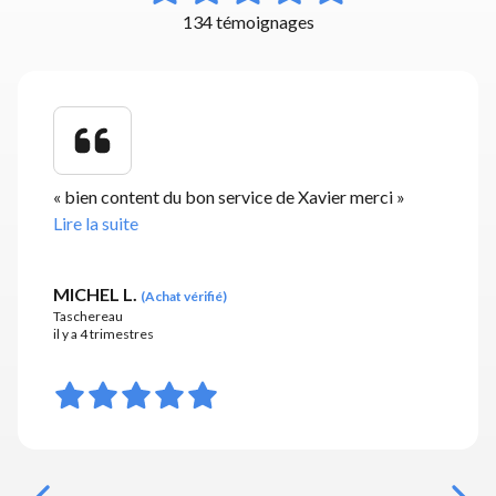
134 témoignages
«
bien content du bon service de Xavier merci
»
Lire la suite
MICHEL L.
(
Achat vérifié
)
Taschereau
il y a 4 trimestres