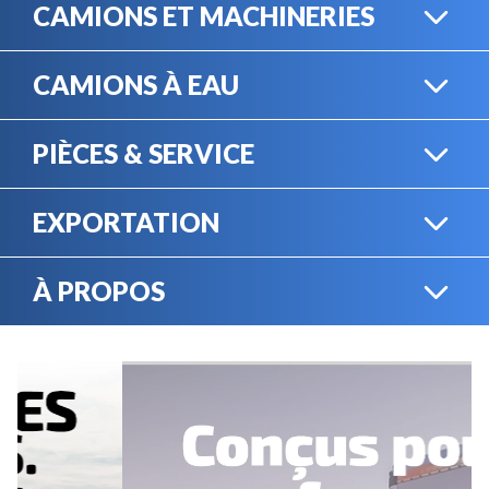
CAMIONS ET MACHINERIES
CAMIONS À EAU
CAMIONS LOURDS
PIÈCES & SERVICE
CAMIONS À EAU
EXPORTATION
BOUTIQUE EN LIGNE
MACHINERIE LOURDE
À PROPOS
EXPORTATION
LOCATION
CARRIÈRES
SERVICE MÉCANIQUE
VENDEZ VOTRE
ÉQUIPEMENT