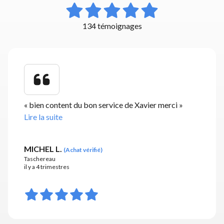
134 témoignages
«
bien content du bon service de Xavier merci
»
Lire la suite
MICHEL L.
(
Achat vérifié
)
Taschereau
il y a 4 trimestres