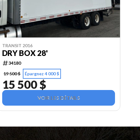
TRANSIT 2016
DRY BOX 28'
34180
19 500 $
Épargnez 4 000 $
15 500 $
VOIR LES DÉTAILS