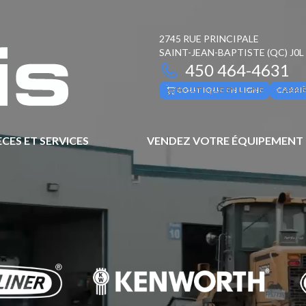
2745 RUE PRINCIPALE
SAINT-JEAN-BAPTISTE
(QC)
J0L
450 464-4631
BOUTIQUE EN LIGNE
CARRI
ÈCES ET SERVICES
VENDEZ VOTRE ÉQUIPEMENT