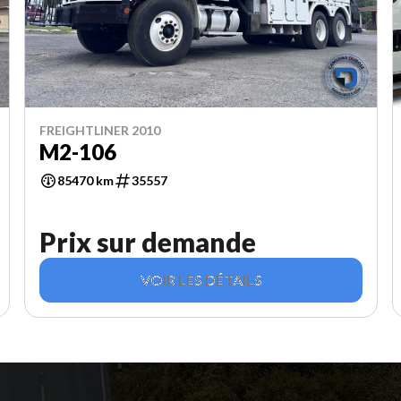
FREIGHTLINER 2010
M2-106
85470 km
35557
Prix sur demande
VOIR LES DÉTAILS