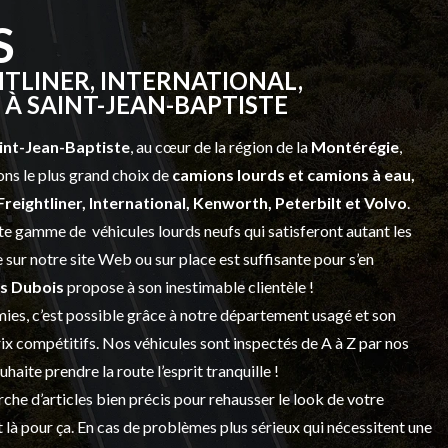
S
TLINER, INTERNATIONAL,
À SAINT-JEAN-BAPTISTE
int-Jean-Baptiste
, au cœur de la région de la
Montérégie
,
ns le plus grand choix de
camions lourds et
camions à eau,
Freightliner, International, Kenworth, Peterbilt et Volvo
.
vaste gamme de
véhicules lourds neufs
qui satisferont autant les
sur notre site Web ou sur place est suffisante pour s’en
s Dubois
propose à son inestimable clientèle !
ies, c’est possible grâce à notre
département usagé
et son
prix compétitifs. Nos véhicules sont inspectés de A à Z par nos
 souhaite prendre la route l’esprit tranquille !
che d’articles bien précis pour rehausser le look de votre
 là pour ça. En cas de problèmes plus sérieux qui nécessitent une