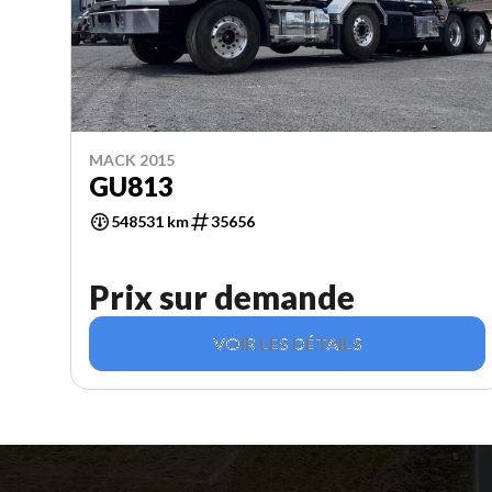
MACK 2015
GU813
548531 km
35656
Prix sur demande
VOIR LES DÉTAILS