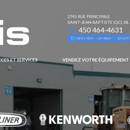
2745 RUE PRINCIPALE
SAINT-JEAN-BAPTISTE
(QC)
J0L
450 464-4631
BOUTIQUE EN LIGNE
CARRI
ÈCES ET SERVICES
VENDEZ VOTRE ÉQUIPEMENT