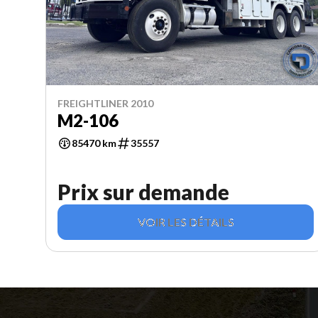
FREIGHTLINER 2010
M2-106
85470 km
35557
Prix sur demande
VOIR LES DÉTAILS