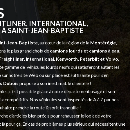
S
TLINER, INTERNATIONAL,
À SAINT-JEAN-BAPTISTE
int-Jean-Baptiste
, au cœur de la région de la
Montérégie
,
ns le plus grand choix de
camions lourds et
camions à eau,
Freightliner, International, Kenworth, Peterbilt et Volvo
.
vaste gamme de
véhicules lourds neufs
qui satisferont autant les
sur notre site Web ou sur place est suffisante pour s’en
s Dubois
propose à son inestimable clientèle !
ies, c’est possible grâce à notre
département usagé
et son
prix compétitifs. Nos véhicules sont inspectés de A à Z par nos
 souhaite prendre la route l’esprit tranquille !
che d’articles bien précis pour rehausser le look de votre
 là pour ça. En cas de problèmes plus sérieux qui nécessitent une