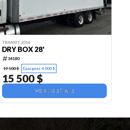
TRANSIT 2016
DRY BOX 28'
34180
19 500 $
Épargnez 4 000 $
15 500 $
VOIR LES DÉTAILS