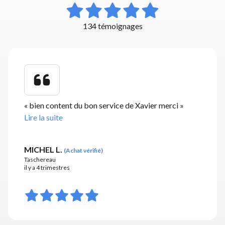
134 témoignages
«
bien content du bon service de Xavier merci
»
Lire la suite
MICHEL L.
(
Achat vérifié
)
Taschereau
il y a 4 trimestres