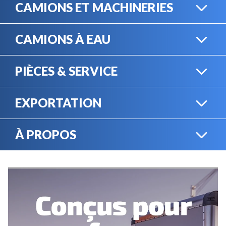
CAMIONS ET MACHINERIES
CAMIONS À EAU
CAMIONS LOURDS
PIÈCES & SERVICE
CAMIONS À EAU
EXPORTATION
BOUTIQUE EN LIGNE
MACHINERIE LOURDE
À PROPOS
EXPORTATION
LOCATION
CARRIÈRES
SERVICE MÉCANIQUE
VENDEZ VOTRE
ÉQUIPEMENT