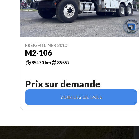
FREIGHTLINER 2010
M2-106
85470 km
35557
Prix sur demande
VOIR LES DÉTAILS