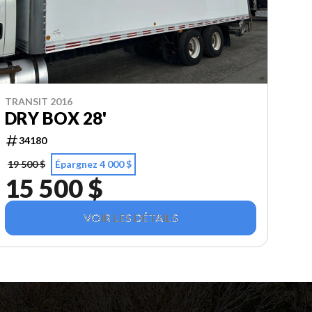
TRANSIT 2016
DRY BOX 28'
34180
19 500 $
Épargnez 4 000 $
15 500 $
VOIR LES DÉTAILS