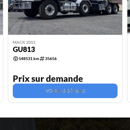
MACK 2015
GU813
548531 km
35656
Prix sur demande
VOIR LES DÉTAILS