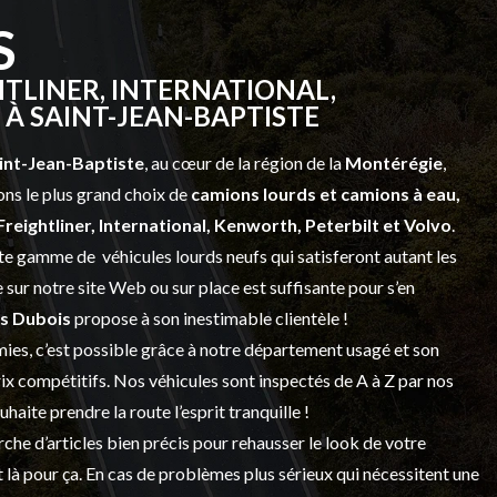
S
TLINER, INTERNATIONAL,
À SAINT-JEAN-BAPTISTE
int-Jean-Baptiste
, au cœur de la région de la
Montérégie
,
ns le plus grand choix de
camions lourds et
camions à eau,
Freightliner, International, Kenworth, Peterbilt et Volvo
.
vaste gamme de
véhicules lourds neufs
qui satisferont autant les
sur notre site Web ou sur place est suffisante pour s’en
s Dubois
propose à son inestimable clientèle !
ies, c’est possible grâce à notre
département usagé
et son
prix compétitifs. Nos véhicules sont inspectés de A à Z par nos
 souhaite prendre la route l’esprit tranquille !
che d’articles bien précis pour rehausser le look de votre
 là pour ça. En cas de problèmes plus sérieux qui nécessitent une