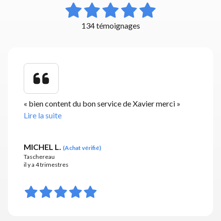
134 témoignages
«
bien content du bon service de Xavier merci
»
Lire la suite
MICHEL L.
(
Achat vérifié
)
Taschereau
il y a 4 trimestres