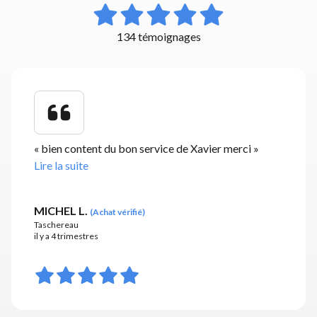
134 témoignages
«
bien content du bon service de Xavier merci
»
Lire la suite
MICHEL L.
(
Achat vérifié
)
Taschereau
il y a 4 trimestres