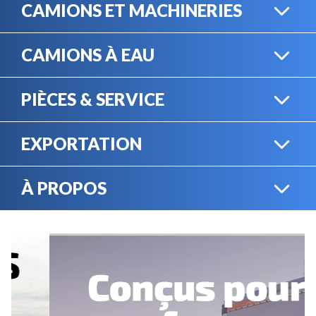
CAMIONS ET MACHINERIES
CAMIONS À EAU
CAMIONS LOURDS
PIÈCES & SERVICE
CAMIONS À EAU
EXPORTATION
BOUTIQUE EN LIGNE
MACHINERIE LOURDE
À PROPOS
EXPORTATION
LOCATION
CARRIÈRES
SERVICE MÉCANIQUE
VENDEZ VOTRE
ÉQUIPEMENT