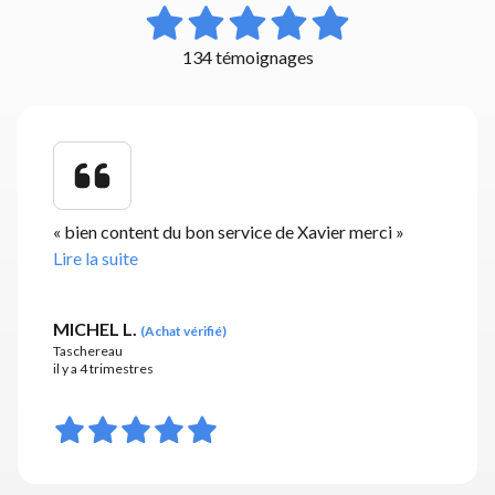
134 témoignages
«
bien content du bon service de Xavier merci
»
Lire la suite
MICHEL L.
(
Achat vérifié
)
Taschereau
il y a 4 trimestres