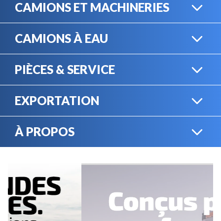
CAMIONS ET MACHINERIES
CAMIONS À EAU
CAMIONS LOURDS
PIÈCES & SERVICE
CAMIONS À EAU
EXPORTATION
BOUTIQUE EN LIGNE
MACHINERIE LOURDE
À PROPOS
EXPORTATION
LOCATION
CARRIÈRES
SERVICE MÉCANIQUE
VENDEZ VOTRE
ÉQUIPEMENT