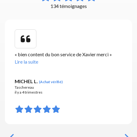
134 témoignages
«
bien content du bon service de Xavier merci
»
Lire la suite
MICHEL L.
(
Achat vérifié
)
Taschereau
il y a 4 trimestres