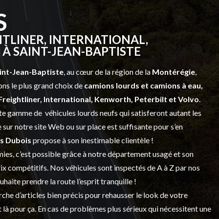
S
TLINER, INTERNATIONAL,
À SAINT-JEAN-BAPTISTE
int-Jean-Baptiste
, au cœur de la région de la
Montérégie
,
ns le plus grand choix de
camions lourds et
camions à eau,
Freightliner, International, Kenworth, Peterbilt et Volvo
.
vaste gamme de
véhicules lourds neufs
qui satisferont autant les
sur notre site Web ou sur place est suffisante pour s’en
s Dubois
propose à son inestimable clientèle !
ies, c’est possible grâce à notre
département usagé
et son
prix compétitifs. Nos véhicules sont inspectés de A à Z par nos
 souhaite prendre la route l’esprit tranquille !
che d’articles bien précis pour rehausser le look de votre
 là pour ça. En cas de problèmes plus sérieux qui nécessitent une