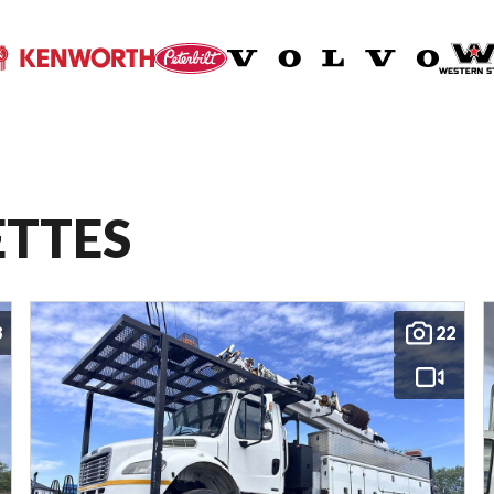
ETTES
8
22