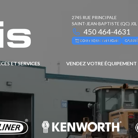
2745 RUE PRINCIPALE
SAINT-JEAN-BAPTISTE
(QC)
J0L
450 464-4631
BOUTIQUE EN LIGNE
CARRI
ÈCES ET SERVICES
VENDEZ VOTRE ÉQUIPEMENT