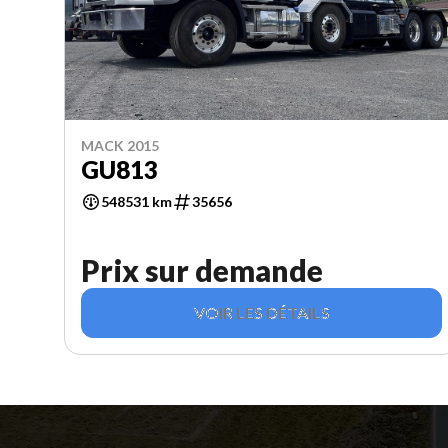
MACK 2015
GU813
548531 km
35656
Prix sur demande
VOIR LES DÉTAILS