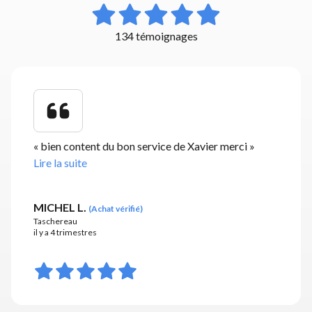
134 témoignages
«
bien content du bon service de Xavier merci
»
Lire la suite
MICHEL L.
(
Achat vérifié
)
Taschereau
il y a 4 trimestres