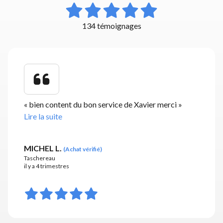
134 témoignages
«
bien content du bon service de Xavier merci
»
Lire la suite
MICHEL L.
(
Achat vérifié
)
Taschereau
il y a 4 trimestres