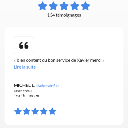
134 témoignages
«
bien content du bon service de Xavier merci
»
Lire la suite
MICHEL L.
(
Achat vérifié
)
Taschereau
il y a 4 trimestres