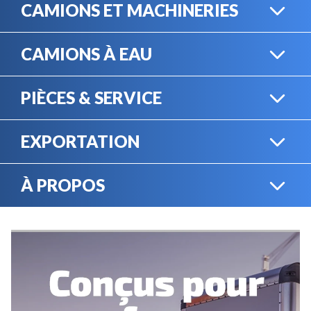
CAMIONS ET MACHINERIES
CAMIONS À EAU
CAMIONS LOURDS
PIÈCES & SERVICE
CAMIONS À EAU
EXPORTATION
BOUTIQUE EN LIGNE
MACHINERIE LOURDE
À PROPOS
EXPORTATION
LOCATION
CARRIÈRES
SERVICE MÉCANIQUE
VENDEZ VOTRE
ÉQUIPEMENT