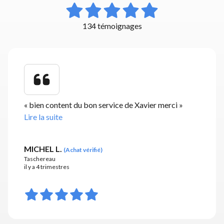
134 témoignages
«
bien content du bon service de Xavier merci
»
Lire la suite
MICHEL L.
(
Achat vérifié
)
Taschereau
il y a 4 trimestres