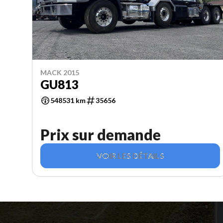
MACK 2015
GU813
548531 km
35656
Prix sur demande
VOIR LES DÉTAILS