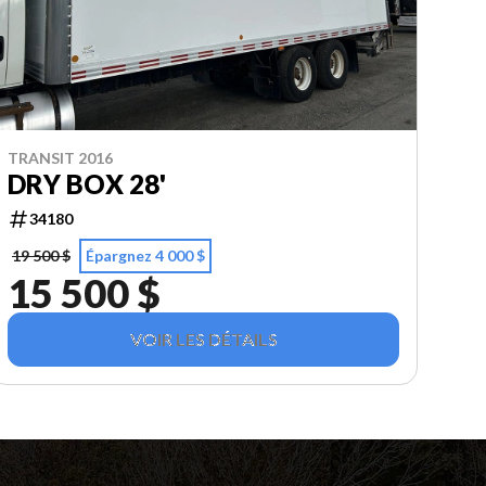
TRANSIT 2016
DRY BOX 28'
34180
19 500 $
Épargnez 4 000 $
15 500 $
VOIR LES DÉTAILS