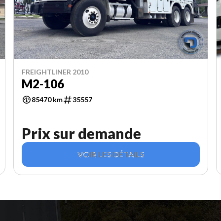
FREIGHTLINER 2010
M2-106
85470 km
35557
Prix sur demande
VOIR LES DÉTAILS