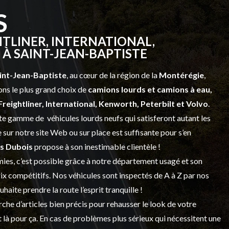
S
TLINER, INTERNATIONAL,
À SAINT-JEAN-BAPTISTE
int-Jean-Baptiste
, au cœur de la région de la
Montérégie
,
ns le plus grand choix de
camions lourds et
camions à eau,
Freightliner, International, Kenworth, Peterbilt et Volvo
.
vaste gamme de
véhicules lourds neufs
qui satisferont autant les
sur notre site Web ou sur place est suffisante pour s’en
s Dubois
propose à son inestimable clientèle !
ies, c’est possible grâce à notre
département usagé
et son
prix compétitifs. Nos véhicules sont inspectés de A à Z par nos
 souhaite prendre la route l’esprit tranquille !
che d’articles bien précis pour rehausser le look de votre
 là pour ça. En cas de problèmes plus sérieux qui nécessitent une