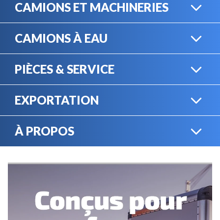
CAMIONS ET MACHINERIES
CAMIONS À EAU
CAMIONS LOURDS
PIÈCES & SERVICE
CAMIONS À EAU
EXPORTATION
BOUTIQUE EN LIGNE
MACHINERIE LOURDE
À PROPOS
EXPORTATION
LOCATION
CARRIÈRES
SERVICE MÉCANIQUE
VENDEZ VOTRE
ÉQUIPEMENT