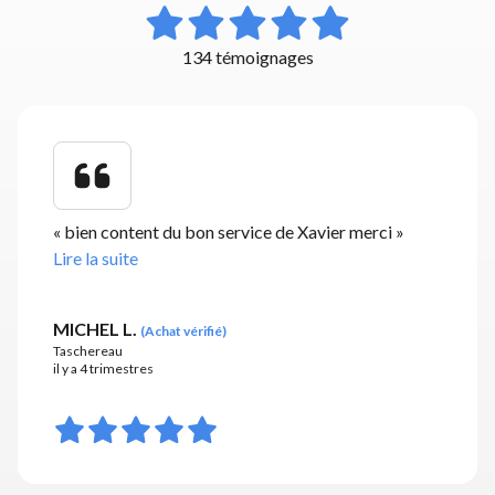
134 témoignages
«
bien content du bon service de Xavier merci
»
Lire la suite
MICHEL L.
(
Achat vérifié
)
Taschereau
il y a 4 trimestres