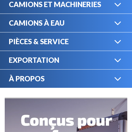
CAMIONS ET MACHINERIES
CAMIONS À EAU
CAMIONS LOURDS
PIÈCES & SERVICE
CAMIONS À EAU
EXPORTATION
BOUTIQUE EN LIGNE
MACHINERIE LOURDE
À PROPOS
EXPORTATION
LOCATION
CARRIÈRES
SERVICE MÉCANIQUE
VENDEZ VOTRE
ÉQUIPEMENT