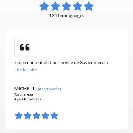
134 témoignages
«
bien content du bon service de Xavier merci
»
Lire la suite
MICHEL L.
(
Achat vérifié
)
Taschereau
il y a 4 trimestres