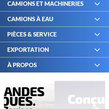
CAMIONS ET MACHINERIES
CAMIONS À EAU
CAMIONS LOURDS
PIÈCES & SERVICE
CAMIONS À EAU
EXPORTATION
BOUTIQUE EN LIGNE
MACHINERIE LOURDE
À PROPOS
EXPORTATION
LOCATION
CARRIÈRES
SERVICE MÉCANIQUE
VENDEZ VOTRE
ÉQUIPEMENT