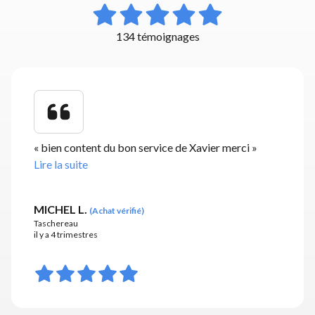
134 témoignages
«
bien content du bon service de Xavier merci
»
Lire la suite
MICHEL L.
(
Achat vérifié
)
Taschereau
il y a 4 trimestres