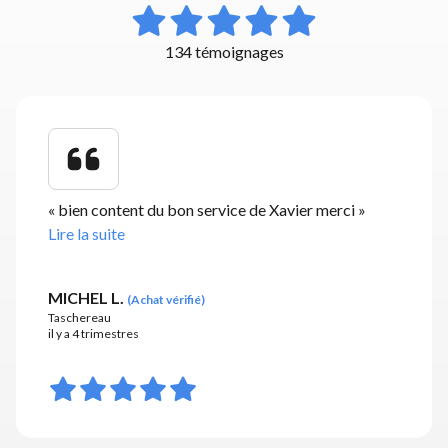
134 témoignages
«
bien content du bon service de Xavier merci
»
Lire la suite
MICHEL L.
(
Achat vérifié
)
Taschereau
il y a 4 trimestres