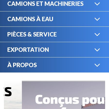
CAMIONS ET MACHINERIES
CAMIONS À EAU
CAMIONS LOURDS
PIÈCES & SERVICE
CAMIONS À EAU
EXPORTATION
BOUTIQUE EN LIGNE
MACHINERIE LOURDE
À PROPOS
EXPORTATION
LOCATION
CARRIÈRES
SERVICE MÉCANIQUE
VENDEZ VOTRE
ÉQUIPEMENT