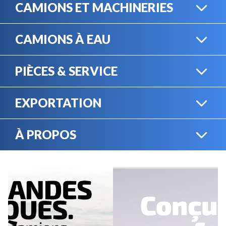
CAMIONS ET MACHINERIES
CAMIONS À EAU
CAMIONS LOURDS
PIÈCES & SERVICE
CAMIONS À EAU
EXPORTATION
BOUTIQUE EN LIGNE
MACHINERIE LOURDE
À PROPOS
EXPORTATION
LOCATION
CARRIÈRES
SERVICE MÉCANIQUE
VENDEZ VOTRE
ÉQUIPEMENT