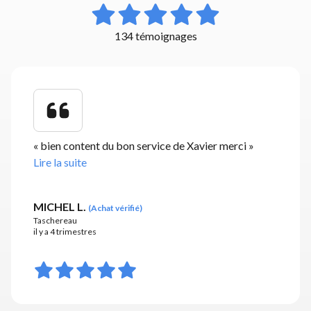
134 témoignages
«
bien content du bon service de Xavier merci
»
Lire la suite
MICHEL L.
(
Achat vérifié
)
Taschereau
il y a 4 trimestres