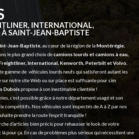
S
TLINER, INTERNATIONAL,
À SAINT-JEAN-BAPTISTE
int-Jean-Baptiste
, au cœur de la région de la
Montérégie
,
ns le plus grand choix de
camions lourds et
camions à eau,
Freightliner, International, Kenworth, Peterbilt et Volvo
.
vaste gamme de
véhicules lourds neufs
qui satisferont autant les
sur notre site Web ou sur place est suffisante pour s’en
s Dubois
propose à son inestimable clientèle !
ies, c’est possible grâce à notre
département usagé
et son
prix compétitifs. Nos véhicules sont inspectés de A à Z par nos
 souhaite prendre la route l’esprit tranquille !
che d’articles bien précis pour rehausser le look de votre
 là pour ça. En cas de problèmes plus sérieux qui nécessitent une