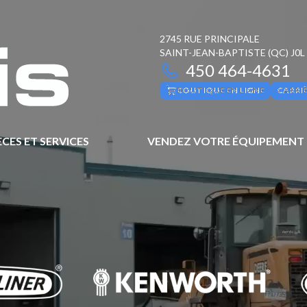
2745 RUE PRINCIPALE
SAINT-JEAN-BAPTISTE
(QC)
J0L
450 464-4631
BOUTIQUE EN LIGNE
CARRI
ÈCES ET SERVICES
VENDEZ VOTRE ÉQUIPEMENT