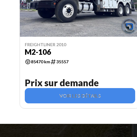
FREIGHTLINER 2010
M2-106
85470 km
35557
Prix sur demande
VOIR LES DÉTAILS