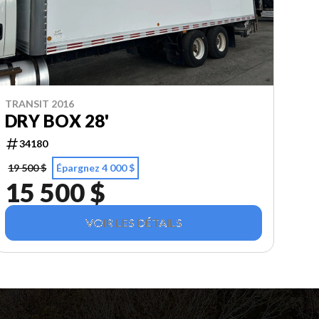
TRANSIT 2016
DRY BOX 28'
34180
19 500 $
Épargnez 4 000 $
15 500 $
VOIR LES DÉTAILS