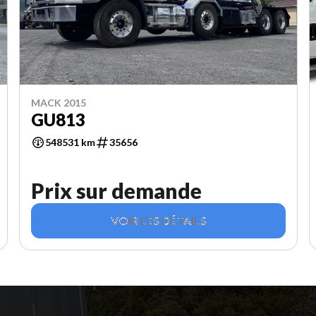
MACK 2015
GU813
548531 km
35656
Prix sur demande
VOIR LES DÉTAILS