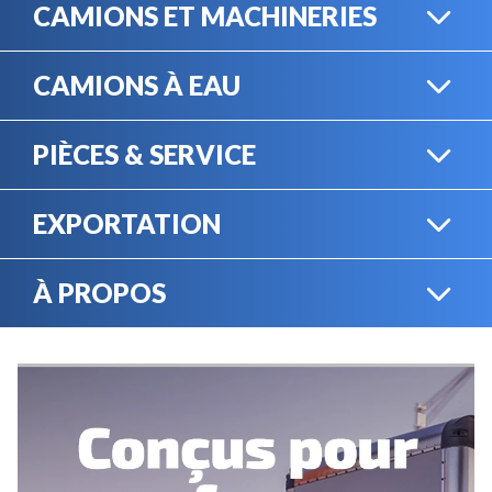
CAMIONS ET MACHINERIES
CAMIONS À EAU
CAMIONS LOURDS
PIÈCES & SERVICE
CAMIONS À EAU
EXPORTATION
BOUTIQUE EN LIGNE
MACHINERIE LOURDE
À PROPOS
EXPORTATION
LOCATION
CARRIÈRES
SERVICE MÉCANIQUE
VENDEZ VOTRE
ÉQUIPEMENT