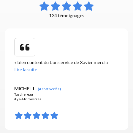
134 témoignages
«
bien content du bon service de Xavier merci
»
Lire la suite
MICHEL L.
(
Achat vérifié
)
Taschereau
il y a 4 trimestres