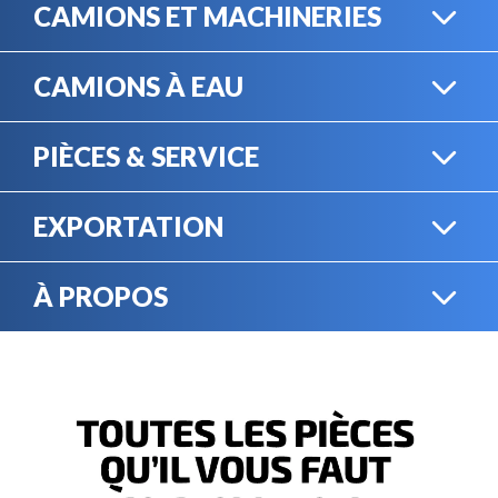
CAMIONS ET MACHINERIES
CAMIONS À EAU
CAMIONS LOURDS
PIÈCES & SERVICE
CAMIONS À EAU
EXPORTATION
BOUTIQUE EN LIGNE
MACHINERIE LOURDE
À PROPOS
EXPORTATION
LOCATION
CARRIÈRES
SERVICE MÉCANIQUE
VENDEZ VOTRE
ÉQUIPEMENT