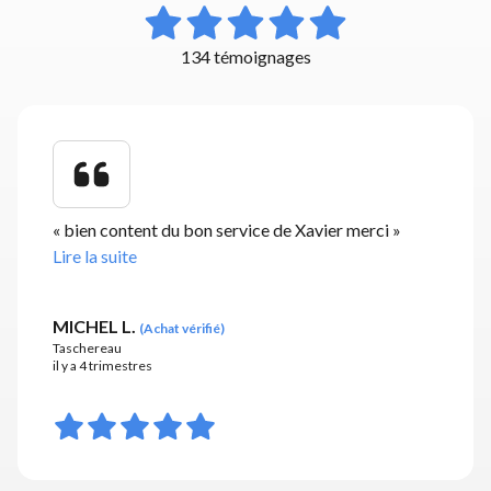
134 témoignages
«
bien content du bon service de Xavier merci
»
Lire la suite
MICHEL L.
(
Achat vérifié
)
Taschereau
il y a 4 trimestres