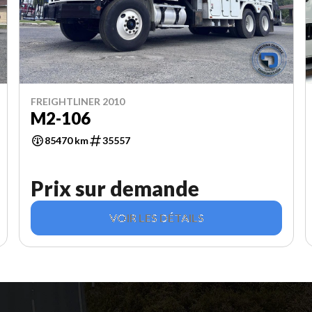
FREIGHTLINER 2010
M2-106
85470 km
35557
Prix sur demande
VOIR LES DÉTAILS