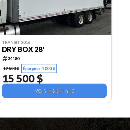
TRANSIT 2016
DRY BOX 28'
34180
19 500 $
Épargnez 4 000 $
15 500 $
VOIR LES DÉTAILS