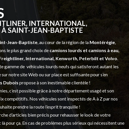
S
TLINER, INTERNATIONAL,
À SAINT-JEAN-BAPTISTE
int-Jean-Baptiste
, au cœur de la région de la
Montérégie
,
ns le plus grand choix de
camions lourds et
camions à eau,
Freightliner, International, Kenworth, Peterbilt et Volvo
.
vaste gamme de
véhicules lourds neufs
qui satisferont autant les
sur notre site Web ou sur place est suffisante pour s’en
s Dubois
propose à son inestimable clientèle !
ies, c’est possible grâce à notre
département usagé
et son
prix compétitifs. Nos véhicules sont inspectés de A à Z par nos
 souhaite prendre la route l’esprit tranquille !
che d’articles bien précis pour rehausser le look de votre
 là pour ça. En cas de problèmes plus sérieux qui nécessitent une