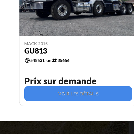
MACK 2015
GU813
548531 km
35656
Prix sur demande
VOIR LES DÉTAILS