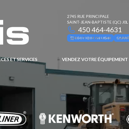
2745 RUE PRINCIPALE
SAINT-JEAN-BAPTISTE
(QC)
J0L
450 464-4631
BOUTIQUE EN LIGNE
CARRI
ÈCES ET SERVICES
VENDEZ VOTRE ÉQUIPEMENT