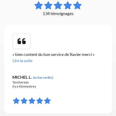
134 témoignages
«
bien content du bon service de Xavier merci
»
Lire la suite
MICHEL L.
(
Achat vérifié
)
Taschereau
il y a 4 trimestres