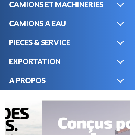
CAMIONS ET MACHINERIES
CAMIONS À EAU
CAMIONS LOURDS
PIÈCES & SERVICE
CAMIONS À EAU
EXPORTATION
BOUTIQUE EN LIGNE
MACHINERIE LOURDE
À PROPOS
EXPORTATION
LOCATION
CARRIÈRES
SERVICE MÉCANIQUE
VENDEZ VOTRE
ÉQUIPEMENT