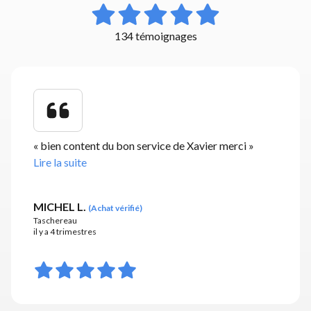
134 témoignages
«
bien content du bon service de Xavier merci
»
Lire la suite
MICHEL L.
(
Achat vérifié
)
Taschereau
il y a 4 trimestres