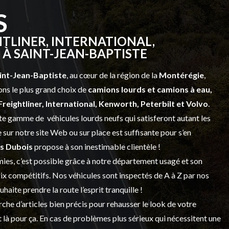
S
TLINER, INTERNATIONAL,
À SAINT-JEAN-BAPTISTE
int-Jean-Baptiste
, au cœur de la région de la
Montérégie
,
ns le plus grand choix de
camions lourds et
camions à eau,
Freightliner, International, Kenworth, Peterbilt et Volvo
.
vaste gamme de
véhicules lourds neufs
qui satisferont autant les
sur notre site Web ou sur place est suffisante pour s’en
s Dubois
propose à son inestimable clientèle !
ies, c’est possible grâce à notre
département usagé
et son
prix compétitifs. Nos véhicules sont inspectés de A à Z par nos
 souhaite prendre la route l’esprit tranquille !
che d’articles bien précis pour rehausser le look de votre
 là pour ça. En cas de problèmes plus sérieux qui nécessitent une