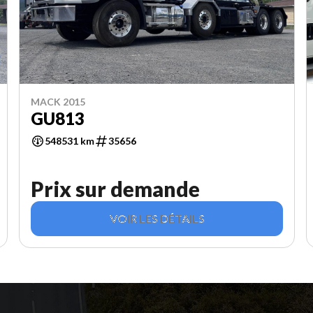
MACK 2015
GU813
548531 km
35656
Prix sur demande
VOIR LES DÉTAILS