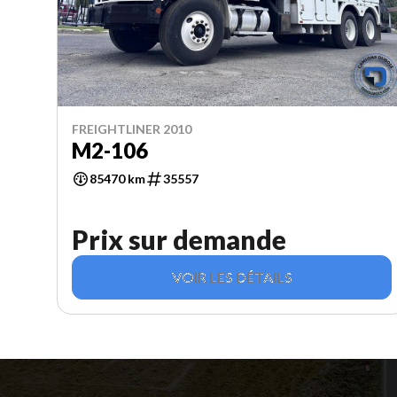
FREIGHTLINER 2010
M2-106
85470 km
35557
Prix sur demande
VOIR LES DÉTAILS