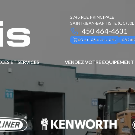
2745 RUE PRINCIPALE
SAINT-JEAN-BAPTISTE
(QC)
J0L
450 464-4631
BOUTIQUE EN LIGNE
CARRI
ÈCES ET SERVICES
VENDEZ VOTRE ÉQUIPEMENT