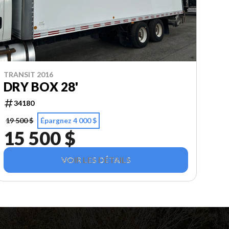
TRANSIT 2016
DRY BOX 28'
34180
19 500 $
Épargnez 4 000 $
15 500 $
VOIR LES DÉTAILS