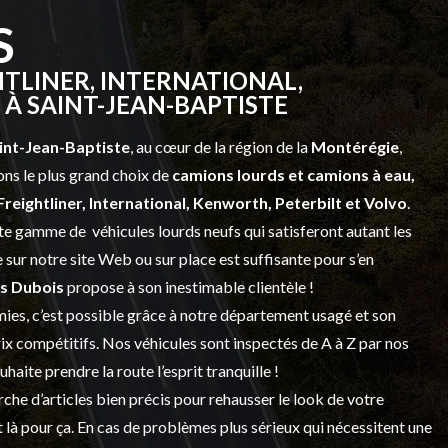
S
TLINER, INTERNATIONAL,
À SAINT-JEAN-BAPTISTE
int-Jean-Baptiste
, au cœur de la région de la
Montérégie
,
ns le plus grand choix de
camions lourds et
camions à eau,
Freightliner, International, Kenworth, Peterbilt et Volvo
.
vaste gamme de
véhicules lourds neufs
qui satisferont autant les
sur notre site Web ou sur place est suffisante pour s’en
s Dubois
propose à son inestimable clientèle !
ies, c’est possible grâce à notre
département usagé
et son
prix compétitifs. Nos véhicules sont inspectés de A à Z par nos
 souhaite prendre la route l’esprit tranquille !
che d’articles bien précis pour rehausser le look de votre
 là pour ça. En cas de problèmes plus sérieux qui nécessitent une