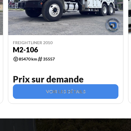
FREIGHTLINER 2010
M2-106
85470 km
35557
Prix sur demande
VOIR LES DÉTAILS