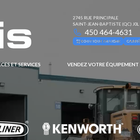
2745 RUE PRINCIPALE
SAINT-JEAN-BAPTISTE
(QC)
J0L
450 464-4631
BOUTIQUE EN LIGNE
CARRI
ÈCES ET SERVICES
VENDEZ VOTRE ÉQUIPEMENT