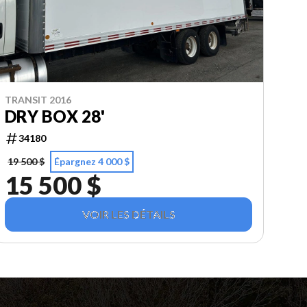
TRANSIT 2016
DRY BOX 28'
34180
19 500 $
Épargnez 4 000 $
15 500 $
VOIR LES DÉTAILS