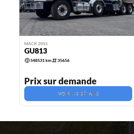
MACK 2015
GU813
548531 km
35656
Prix sur demande
VOIR LES DÉTAILS