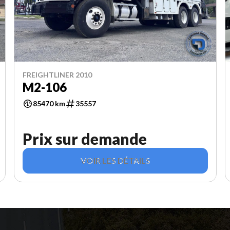
FREIGHTLINER 2010
M2-106
85470 km
35557
Prix sur demande
VOIR LES DÉTAILS