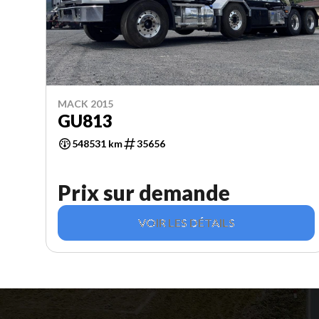
MACK 2015
GU813
548531 km
35656
Prix sur demande
VOIR LES DÉTAILS