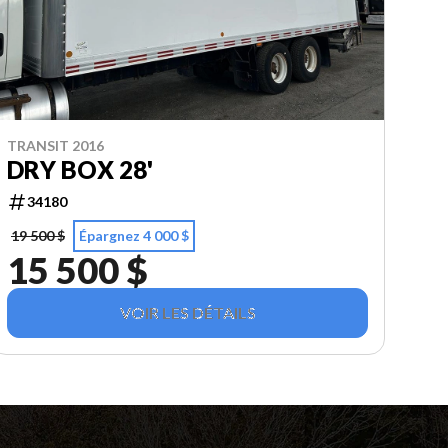
TRANSIT 2016
DRY BOX 28'
34180
19 500 $
Épargnez 4 000 $
15 500 $
VOIR LES DÉTAILS