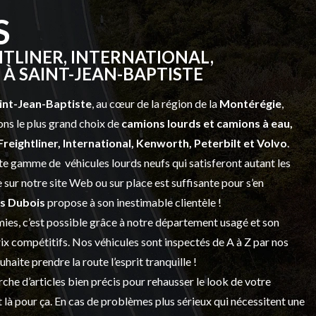
S
TLINER, INTERNATIONAL,
À SAINT-JEAN-BAPTISTE
int-Jean-Baptiste
, au cœur de la région de la
Montérégie
,
ns le plus grand choix de
camions lourds et
camions à eau,
Freightliner, International, Kenworth, Peterbilt et Volvo
.
vaste gamme de
véhicules lourds neufs
qui satisferont autant les
sur notre site Web ou sur place est suffisante pour s’en
s Dubois
propose à son inestimable clientèle !
ies, c’est possible grâce à notre
département usagé
et son
prix compétitifs. Nos véhicules sont inspectés de A à Z par nos
 souhaite prendre la route l’esprit tranquille !
che d’articles bien précis pour rehausser le look de votre
 là pour ça. En cas de problèmes plus sérieux qui nécessitent une