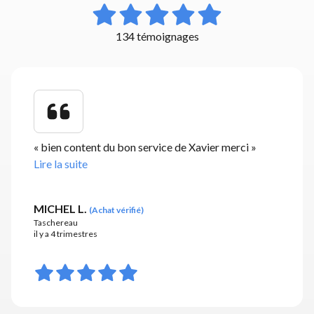
134 témoignages
«
bien content du bon service de Xavier merci
»
Lire la suite
MICHEL L.
(
Achat vérifié
)
Taschereau
il y a 4 trimestres