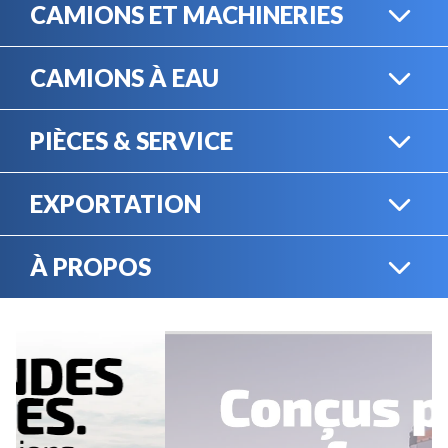
CAMIONS ET MACHINERIES
CAMIONS À EAU
CAMIONS LOURDS
PIÈCES & SERVICE
CAMIONS À EAU
EXPORTATION
BOUTIQUE EN LIGNE
MACHINERIE LOURDE
À PROPOS
EXPORTATION
LOCATION
CARRIÈRES
SERVICE MÉCANIQUE
VENDEZ VOTRE
ÉQUIPEMENT