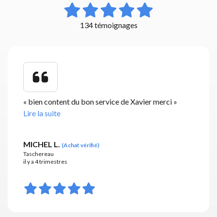
134 témoignages
«
bien content du bon service de Xavier merci
»
Lire la suite
MICHEL L.
(
Achat vérifié
)
Taschereau
il y a 4 trimestres