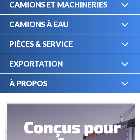
CAMIONS ET MACHINERIES
CAMIONS À EAU
CAMIONS LOURDS
PIÈCES & SERVICE
CAMIONS À EAU
EXPORTATION
BOUTIQUE EN LIGNE
MACHINERIE LOURDE
À PROPOS
EXPORTATION
LOCATION
CARRIÈRES
SERVICE MÉCANIQUE
VENDEZ VOTRE
ÉQUIPEMENT