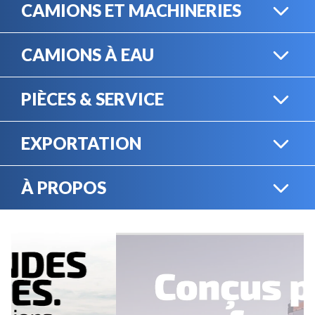
CAMIONS ET MACHINERIES
CAMIONS À EAU
CAMIONS LOURDS
PIÈCES & SERVICE
CAMIONS À EAU
EXPORTATION
BOUTIQUE EN LIGNE
MACHINERIE LOURDE
À PROPOS
EXPORTATION
LOCATION
CARRIÈRES
SERVICE MÉCANIQUE
VENDEZ VOTRE
ÉQUIPEMENT