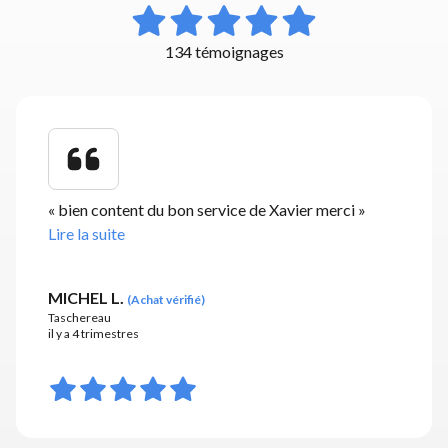
134 témoignages
«
bien content du bon service de Xavier merci
»
Lire la suite
MICHEL L.
(
Achat vérifié
)
Taschereau
il y a 4 trimestres