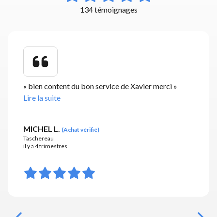
134 témoignages
«
bien content du bon service de Xavier merci
»
Lire la suite
MICHEL L.
(
Achat vérifié
)
Taschereau
il y a 4 trimestres