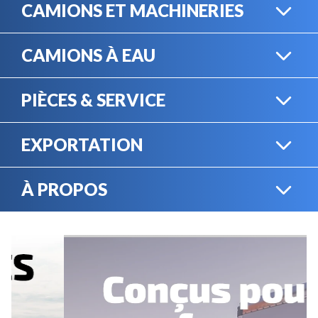
CAMIONS ET MACHINERIES
CAMIONS À EAU
CAMIONS LOURDS
PIÈCES & SERVICE
CAMIONS À EAU
EXPORTATION
BOUTIQUE EN LIGNE
MACHINERIE LOURDE
À PROPOS
EXPORTATION
LOCATION
CARRIÈRES
SERVICE MÉCANIQUE
VENDEZ VOTRE
ÉQUIPEMENT