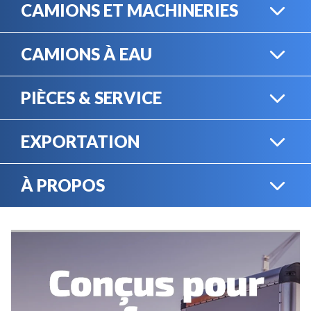
CAMIONS ET MACHINERIES
CAMIONS À EAU
CAMIONS LOURDS
PIÈCES & SERVICE
CAMIONS À EAU
EXPORTATION
BOUTIQUE EN LIGNE
MACHINERIE LOURDE
À PROPOS
EXPORTATION
LOCATION
CARRIÈRES
SERVICE MÉCANIQUE
VENDEZ VOTRE
ÉQUIPEMENT