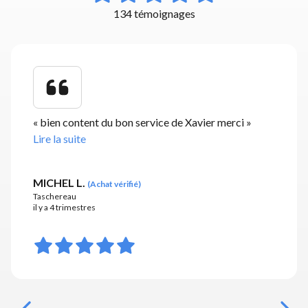
134 témoignages
«
bien content du bon service de Xavier merci
»
Lire la suite
MICHEL L.
(
Achat vérifié
)
Taschereau
il y a 4 trimestres