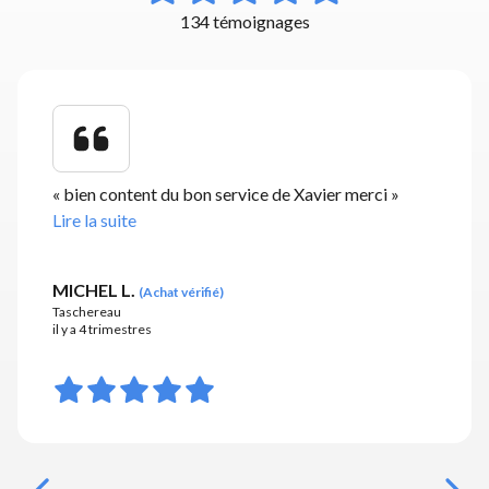
134 témoignages
«
bien content du bon service de Xavier merci
»
Lire la suite
MICHEL L.
(
Achat vérifié
)
Taschereau
il y a 4 trimestres