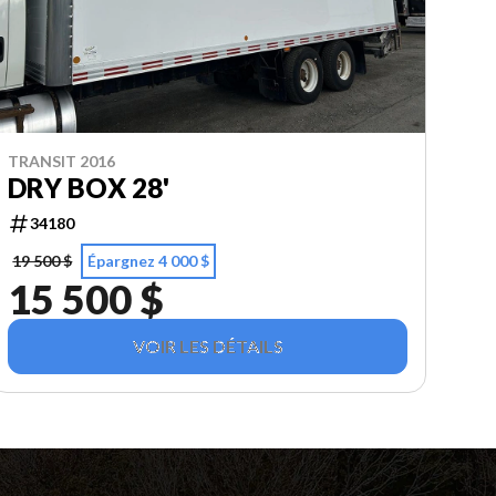
TRANSIT 2016
DRY BOX 28'
34180
19 500 $
Épargnez 4 000 $
15 500 $
VOIR LES DÉTAILS