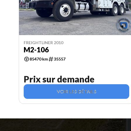
FREIGHTLINER 2010
M2-106
85470 km
35557
Prix sur demande
VOIR LES DÉTAILS