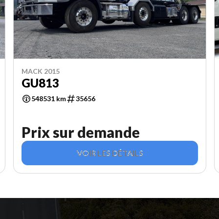
MACK 2015
GU813
548531 km
35656
Prix sur demande
VOIR LES DÉTAILS