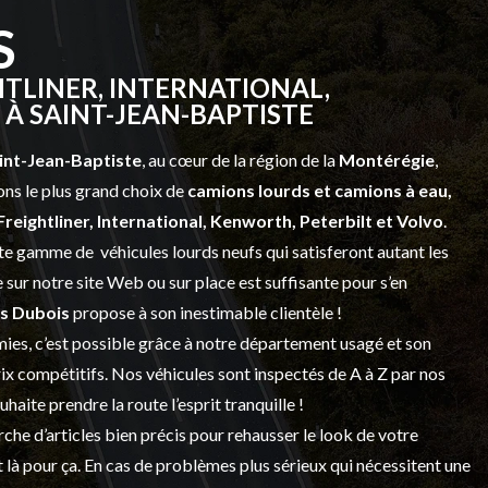
S
TLINER, INTERNATIONAL,
À SAINT-JEAN-BAPTISTE
int-Jean-Baptiste
, au cœur de la région de la
Montérégie
,
ns le plus grand choix de
camions lourds et
camions à eau,
Freightliner, International, Kenworth, Peterbilt et Volvo
.
vaste gamme de
véhicules lourds neufs
qui satisferont autant les
sur notre site Web ou sur place est suffisante pour s’en
s Dubois
propose à son inestimable clientèle !
ies, c’est possible grâce à notre
département usagé
et son
prix compétitifs. Nos véhicules sont inspectés de A à Z par nos
 souhaite prendre la route l’esprit tranquille !
che d’articles bien précis pour rehausser le look de votre
 là pour ça. En cas de problèmes plus sérieux qui nécessitent une